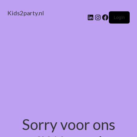
Kids2party.nl
LinkedIn
Instagram
Facebook
Login
Sorry voor ons