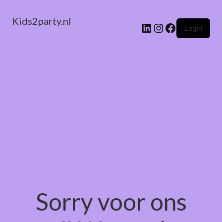
Kids2party.nl
LinkedIn
Instagram
Facebook
Login
Sorry voor ons