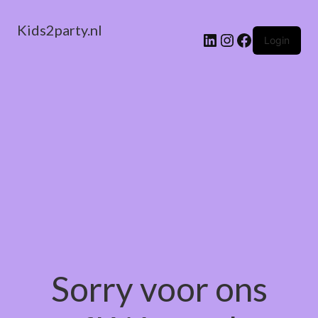
Kids2party.nl
LinkedIn
Instagram
Facebook
Login
Sorry voor ons