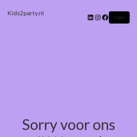
Kids2party.nl
LinkedIn
Instagram
Facebook
Login
Sorry voor ons