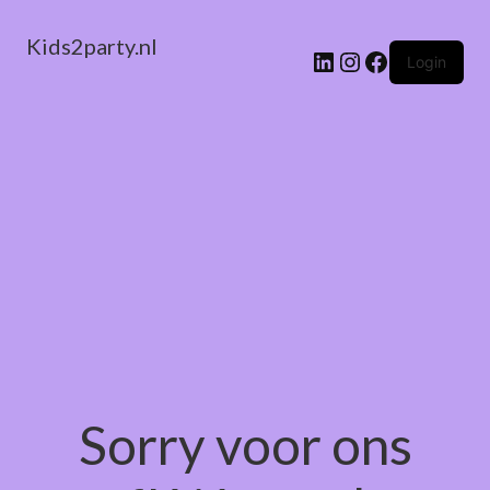
Kids2party.nl
LinkedIn
Instagram
Facebook
Login
Sorry voor ons