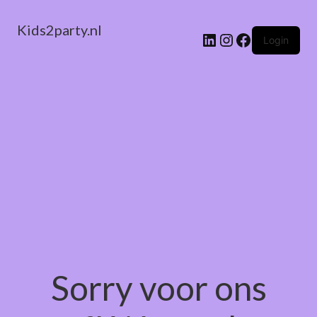
Kids2party.nl
LinkedIn
Instagram
Facebook
Login
Sorry voor ons