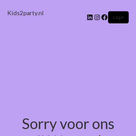
Kids2party.nl
LinkedIn
Instagram
Facebook
Login
Sorry voor ons