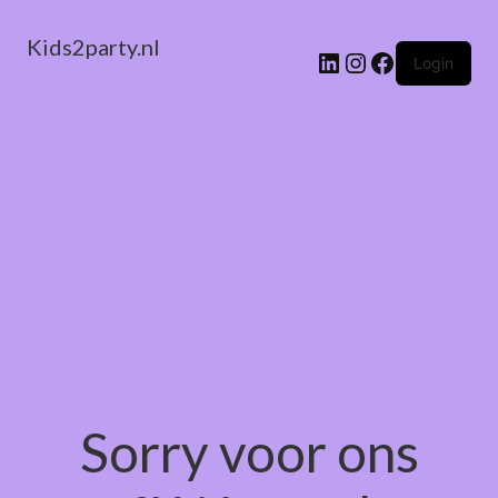
Kids2party.nl
LinkedIn
Instagram
Facebook
Login
Sorry voor ons