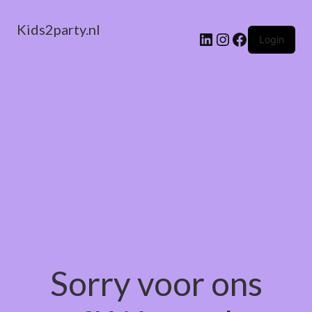
Kids2party.nl
LinkedIn
Instagram
Facebook
Login
Sorry voor ons