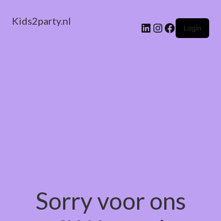
Kids2party.nl
LinkedIn
Instagram
Facebook
Login
Sorry voor ons