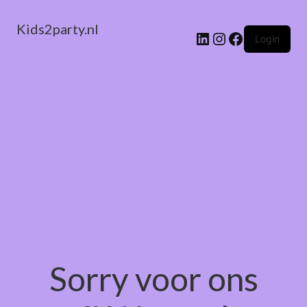
Kids2party.nl
LinkedIn
Instagram
Facebook
Login
Sorry voor ons