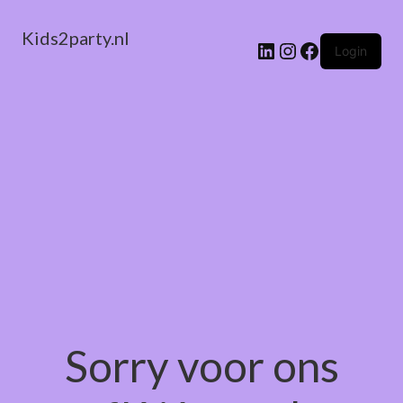
Kids2party.nl
LinkedIn
Instagram
Facebook
Login
Sorry voor ons