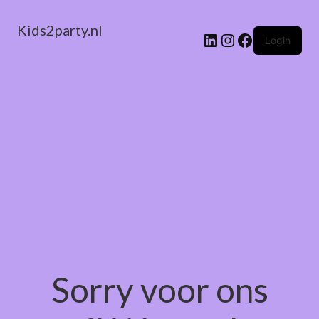
Kids2party.nl
LinkedIn
Instagram
Facebook
Login
Sorry voor ons