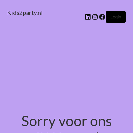
Kids2party.nl
LinkedIn
Instagram
Facebook
Login
Sorry voor ons