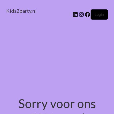
Kids2party.nl
LinkedIn
Instagram
Facebook
Login
Sorry voor ons