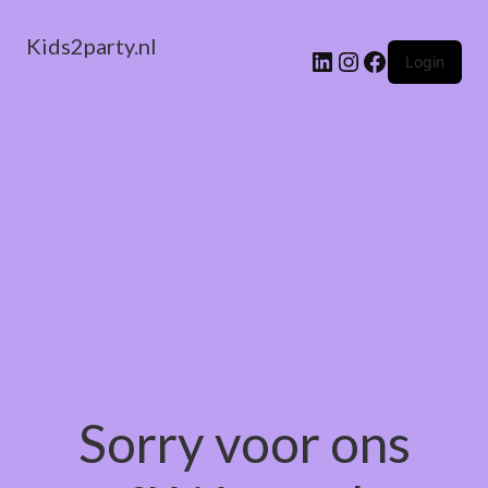
Kids2party.nl
LinkedIn
Instagram
Facebook
Login
Sorry voor ons