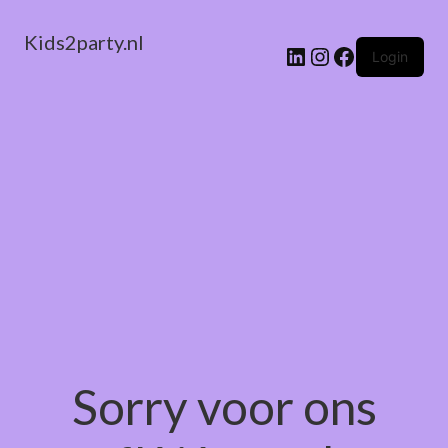
Kids2party.nl
LinkedIn
Instagram
Facebook
Login
Sorry voor ons