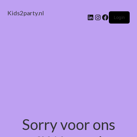
Kids2party.nl
LinkedIn
Instagram
Facebook
Login
Sorry voor ons